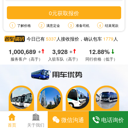
0元获取报价
了解价格
满意定金
准备司机
结束尾款
1
2
3
4
今日已有
5337
人接收报价，确认包车
1779
人
+
+
1,000,689
3,928
12
.88%
服务客户（高于）
入驻车队（高于）
同行价格（低于）
微信沟通
电话询价
首页
关于我们